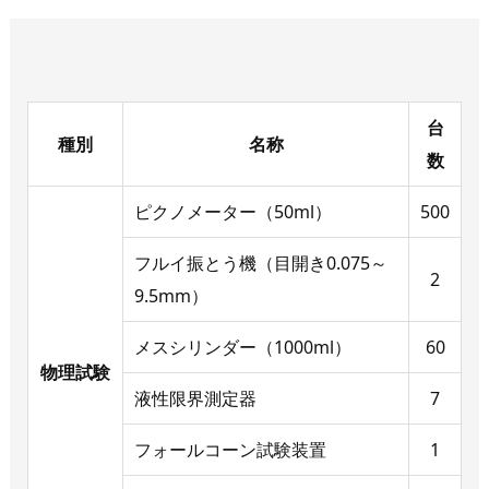
台
種別
名称
数
ピクノメーター（50ml）
500
フルイ振とう機（目開き0.075～
2
9.5mm）
メスシリンダー（1000ml）
60
物理試験
液性限界測定器
7
フォールコーン試験装置
1