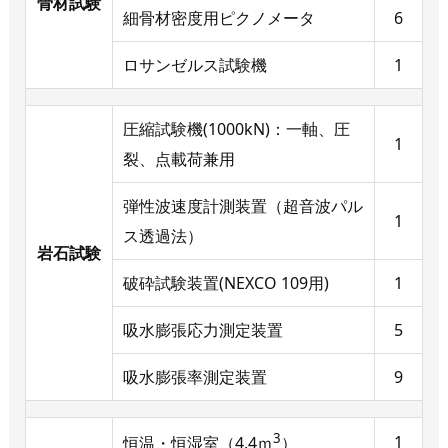
骨材試験
細骨材密度用ピクノメータ
6
ロサンゼルス試験機
1
圧縮試験機(1000kN)：一軸、圧
1
裂、点載荷兼用
弾性波速度計測装置（超音波パル
1
ス透過法）
岩石試験
破砕試験装置(NEXCO 109用)
1
吸水膨張応力測定装置
5
吸水膨張率測定装置
9
3
1
恒温・恒湿室（4.4ｍ
）