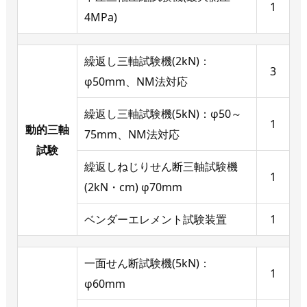
1
4MPa)
繰返し三軸試験機(2kN)：
3
φ50mm、NM法対応
繰返し三軸試験機(5kN)：φ50～
1
動的三軸
75mm、NM法対応
試験
繰返しねじりせん断三軸試験機
1
(2kN・cm) φ70mm
ベンダーエレメント試験装置
1
一面せん断試験機(5kN)：
1
φ60mm