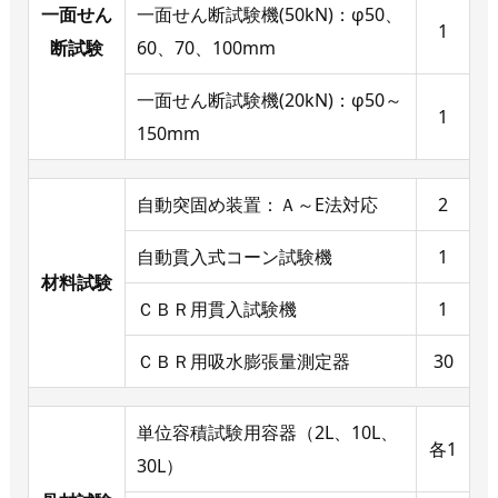
一面せん
一面せん断試験機(50kN)：φ50、
1
断試験
60、70、100mm
一面せん断試験機(20kN)：φ50～
1
150mm
自動突固め装置：Ａ～E法対応
2
自動貫入式コーン試験機
1
材料試験
ＣＢＲ用貫入試験機
1
ＣＢＲ用吸水膨張量測定器
30
単位容積試験用容器（2L、10L、
各1
30L）