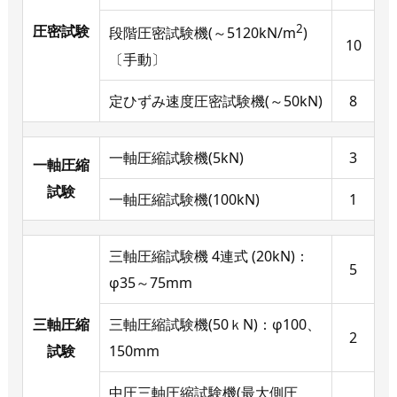
2
圧密試験
段階圧密試験機(～5120kN/m
)
10
〔手動〕
定ひずみ速度圧密試験機(～50kN)
8
一軸圧縮試験機(5kN)
3
一軸圧縮
試験
一軸圧縮試験機(100kN)
1
三軸圧縮試験機 4連式 (20kN)：
5
φ35～75mm
三軸圧縮
三軸圧縮試験機(50ｋN)：φ100、
2
試験
150mm
中圧三軸圧縮試験機(最大側圧