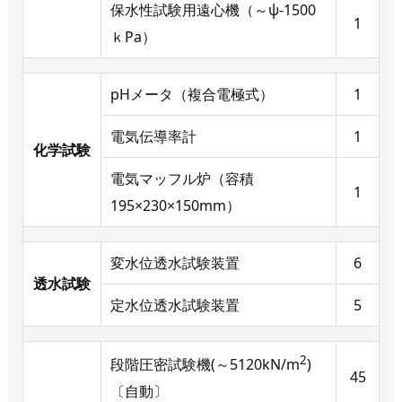
保水性試験用遠心機（～ψ-1500
1
ｋPa）
pHメータ（複合電極式）
1
電気伝導率計
1
化学試験
電気マッフル炉（容積
1
195×230×150mm）
変水位透水試験装置
6
透水試験
定水位透水試験装置
5
2
段階圧密試験機(～5120kN/m
)
45
〔自動〕