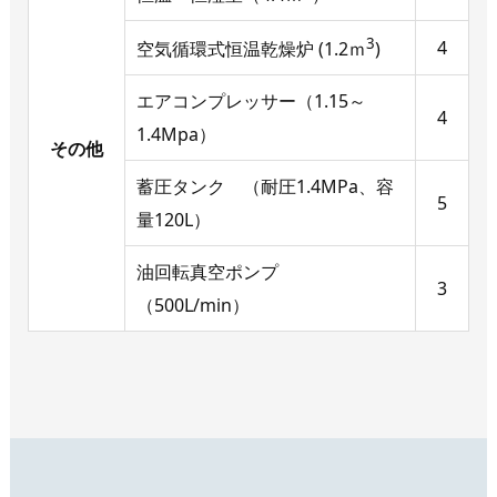
3
4
空気循環式恒温乾燥炉 (1.2ｍ
)
エアコンプレッサー（1.15～
4
1.4Mpa）
その他
蓄圧タンク （耐圧1.4MPa、容
5
量120L）
油回転真空ポンプ
3
（500L/min）