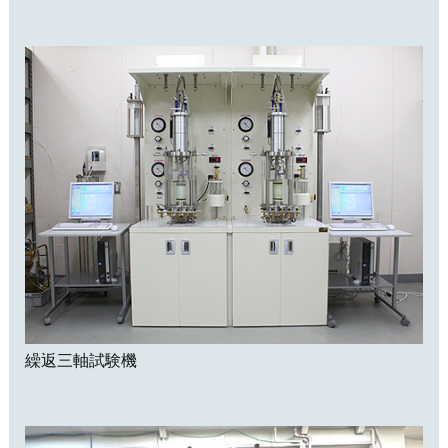
繰返三軸試験機